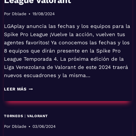
League Valorant
Por
Dblade
19/08/2024
LGAplay anuncia las fechas y los equipos para la
Spike Pro League ¡Vuelve la acción, vuelven tus
agentes favoritos! Ya conocemos las fechas y los
8 equipos que dirán presente en la Spike Pro
League Temporada 4. La próxima edición de la
Liga Venezolana de Valorant de este 2024 traerá
nuevos escuadrones y la misma…
ANUNCIO
LEER MÁS
DE
LA
SPIKE
PRO
TORNEOS
|
VALORANT
LEAGUE
VALORANT
Por
Dblade
03/06/2024