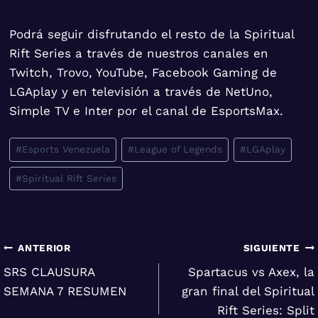
Podrá seguir disfrutando el resto de la Spiritual
Rift Series a través de nuestros canales en
Twitch, Trovo, YouTube, Facebook Gaming de
LGAplay y en televisión a través de NetUno,
Simple TV e Inter por el canal de EsportsMax.
Etiquetas
#
Esports Venezuela
#
League of Legends
#
LGAplay
de
#
Spiritual Rift Series
la
entrada:
Navegación
ANTERIOR
SIGUIENTE
SRS CLAUSURA
Spartacus vs Axex, la
de
SEMANA 7 RESUMEN
gran final del Spiritual
entradas
Rift Series: Split