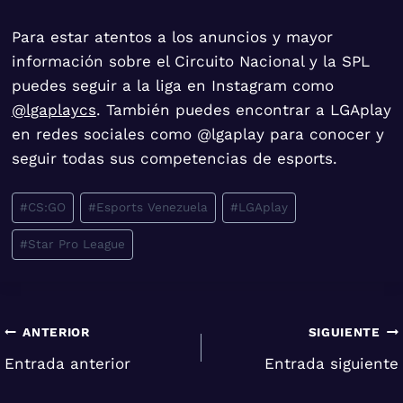
Para estar atentos a los anuncios y mayor
información sobre el Circuito Nacional y la SPL
puedes seguir a la liga en Instagram como
@lgaplaycs
. También puedes encontrar a LGAplay
en redes sociales como @lgaplay para conocer y
seguir todas sus competencias de esports.
Etiquetas
#
CS:GO
#
Esports Venezuela
#
LGAplay
de
#
Star Pro League
la
entrada:
Navegación
ANTERIOR
SIGUIENTE
Entrada anterior
Entrada siguiente
de