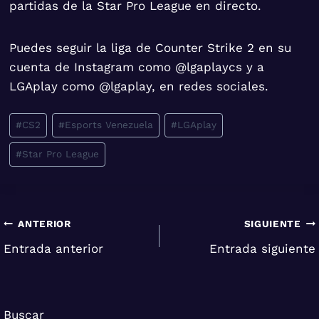
partidas de la Star Pro League en directo.
Puedes seguir la liga de Counter Strike 2 en su
cuenta de Instagram como @lgaplaycs y a
LGAplay como @lgaplay, en redes sociales.
Etiquetas
#
CS2
#
Esports Venezuela
#
LGAplay
de
#
Star Pro League
la
entrada:
Navegación
ANTERIOR
SIGUIENTE
Entrada anterior
Entrada siguiente
de
entradas
Buscar