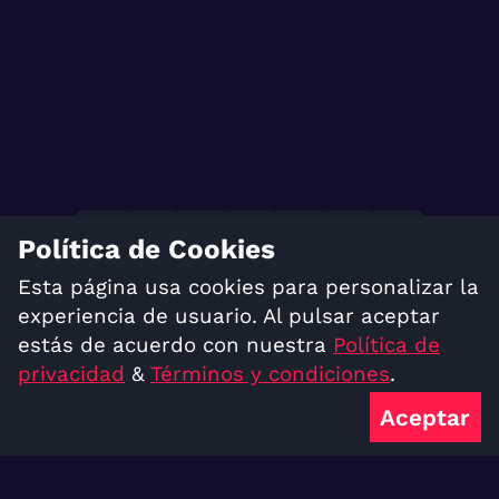
Política de Cookies
TÉRMINOS Y CONDICIONES
Esta página usa cookies para personalizar la
POLÍTICA DE PRIVACIDAD
experiencia de usuario. Al pulsar aceptar
estás de acuerdo con nuestra
Política de
© 2023 Acaisdev, C.A. Todos los derechos
privacidad
&
Términos y condiciones
.
reservados
Aceptar
Salir de la versión móvil