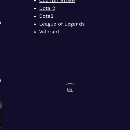
Counter Strike
Dota 2
Dota2
n
League of Legends
Valorant
a
Ad