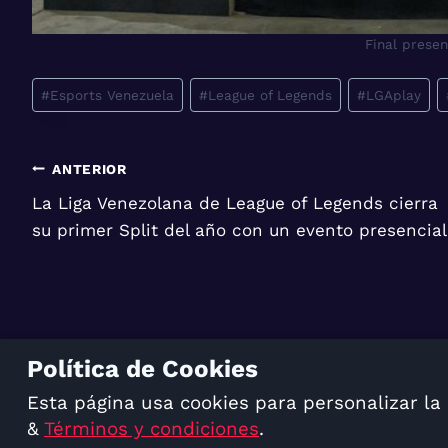
Final prese
Etiquetas
#
Esports Venezuela
#
League of Legends
#
LGAplay
de
la
entrada:
Navegación
ANTERIOR
La Liga Venezolana de League of Legends cierra
de
su primer Split del año con un evento presencial
entradas
Política de Cookies
Esta página usa cookies para personalizar la
TÉRMINOS Y CONDICIONES
&
Términos y condiciones
.