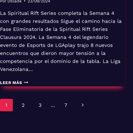
Por
Dblade
23/09/2024
La Spiritual Rift Series completa la Semana 4
con grandes resultados Sigue el camino hacia la
Fase Eliminatoria de la Spiritual Rift Series
Clausura 2024. La Semana 4 del legendario
evento de Esports de LGAplay trajo 8 nuevos
encuentros que dieron mayor tensión a la
competencia por el dominio de la tabla. La Liga
Venezolana…
SEMANA
LEER MÁS
4
DE
LOL
Navegación
Siguiente
1
2
3
…
7
de
página
página