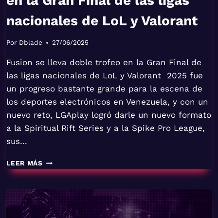
en la Gran Final de las ligas
nacionales de LoL y Valorant
Por
Dblade
27/06/2025
Fusion se lleva doble trofeo en la Gran Final de
las ligas nacionales de LoL y Valorant 2025 fue
un progreso bastante grande para la escena de
los deportes electrónicos en Venezuela, y con un
nuevo reto, LGAplay logró darle un nuevo formato
a la Spiritual Rift Series y a la Spike Pro League,
sus…
FUSION
LEER MÁS
SE
LLEVA
DOBLE
TROFEO
EN