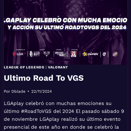
LA
GRAN
FINAL
DE
LAS
LIGAS
NACIONALES
DE
LOL
Y
VALORANT
LEAGUE OF LEGENDS
|
VALORANT
Ultimo Road To VGS
Por
Dblade
22/11/2024
LGAplay celebró con muchas emociones su
último #RoadToVGS del 2024 El pasado sábado 9
de noviembre LGAplay realizó su último evento
presencial de este año en donde se celebró la