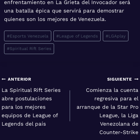
enfrentamiento en La Grieta del Invocador será
una batalla épica que servirá para demostrar
quienes son los mejores de Venezuela.
Etiquetas
#
Esports Venezuela
#
League of Legends
#
LGAplay
de
#
Spiritual Rift Series
la
entrada:
Navegación
ANTERIOR
SIGUIENTE
La Spiritual Rift Series
Comienza la cuenta
de
abre postulaciones
regresiva para el
entradas
para los mejores
arranque de la Star Pro
equipos de League of
League, la Liga
Legends del país
Venezolana de
Counter-Strike