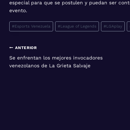
especial para que se postulen y puedan ser contr
evento.
Etiquetas
#
Esports Venezuela
#
League of Legends
#
LGAplay
de
la
entrada:
Navegación
ANTERIOR
Se enfrentan los mejores invocadores
de
venezolanos de La Grieta Salvaje
entradas