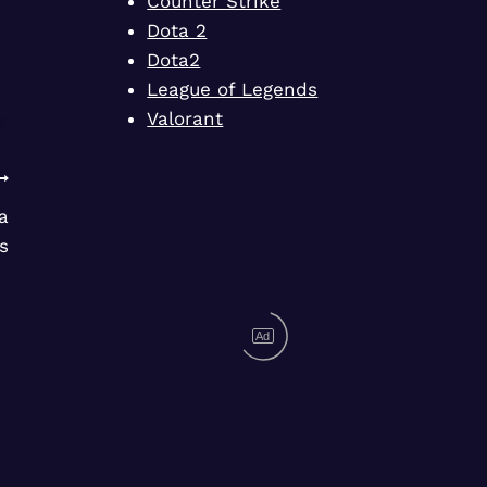
Counter Strike
Dota 2
Dota2
League of Legends
Valorant
a
es
Ad