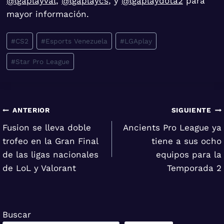
@lgaplayval
,
@lgaplaycs
, y
@lgaplaydota2
para
mayor información.
Etiquetas
#
CS2
#
Esports Venezuela
#
LGAplay
de
#
Star Pro League
la
entrada:
Navegación
ANTERIOR
SIGUIENTE
Fusion se lleva doble
Ancients Pro League ya
de
trofeo en la Gran Final
tiene a sus ocho
entradas
de las ligas nacionales
equipos para la
de LoL y Valorant
Temporada 2
Buscar