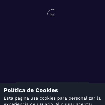
Ad
Política de Cookies
TÉRMINOS Y CONDICIONES
Esta página usa cookies para personalizar la
POLÍTICA DE PRIVACIDAD
experiencia de usuario. Al pulsar aceptar