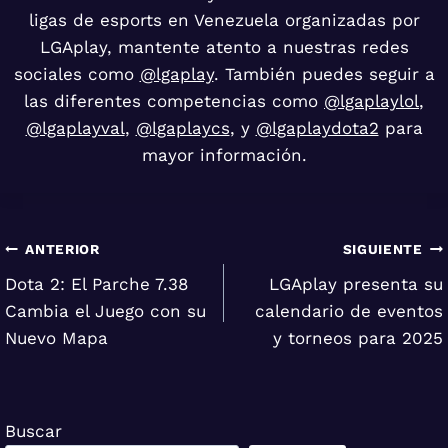
ligas de esports en Venezuela organizadas por
LGAplay, mantente atento a nuestras redes
sociales como
@lgaplay
. También puedes seguir a
las diferentes competencias como
@lgaplaylol
,
@lgaplayval
,
@lgaplaycs
, y
@lgaplaydota2
para
mayor información.
Navegación
ANTERIOR
SIGUIENTE
Dota 2: El Parche 7.38
LGAplay presenta su
de
Cambia el Juego con su
calendario de eventos
entradas
Nuevo Mapa
y torneos para 2025
Buscar