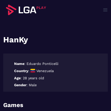
Saltar
al
contenido
HanKy
Name
: Eduardo Ponticelli
Country
:
Venezuela
Age
: 28 years old
Gender
: Male
Games