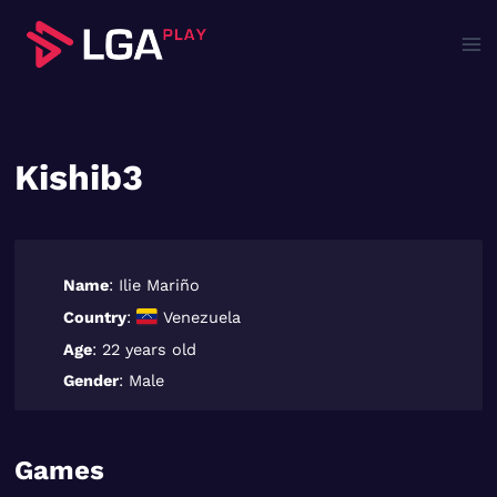
Saltar
al
contenido
Kishib3
Name
: Ilie Mariño
Country
:
Venezuela
Age
: 22 years old
Gender
: Male
Games