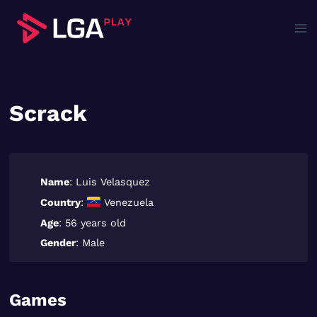
Saltar
al
contenido
Scrack
Name
: Luis Velasquez
Country
:
Venezuela
Age
: 56 years old
Gender
: Male
Games