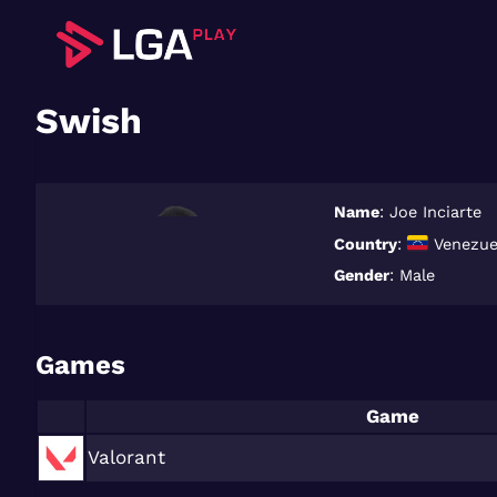
Saltar
al
contenido
Swish
Name
: Joe Inciarte
Country
:
Venezue
Gender
: Male
Games
Game
Valorant