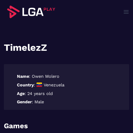
Saltar
al
contenido
TimelezZ
Name
: Owen Molero
Country
:
Venezuela
Age
: 24 years old
Gender
: Male
Games