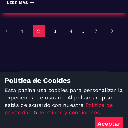
LEER MÁS
Navegación
Página
Siguien
1
2
3
4
…
7
de
anterior
página
página
Política de Cookies
TÉRMINOS Y CONDICIONES
Esta página usa cookies para personalizar la
POLÍTICA DE PRIVACIDAD
experiencia de usuario. Al pulsar aceptar
estás de acuerdo con nuestra
Política de
© 2023 Acaisdev, C.A. Todos los derechos
privacidad
&
Términos y condiciones
.
reservados
Aceptar