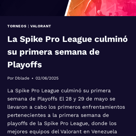
TORNEOS
|
VALORANT
La Spike Pro League culminó
su primera semana de
Playoffs
Por
Dblade
02/06/2025
La Spike Pro League culminó su primera
semana de Playoffs El 28 y 29 de mayo se
llevaron a cabo los primeros enfrentamientos
pertenecientes a la primera semana de
playoffs de la Spike Pro League, donde los
mejores equipos del Valorant en Venezuela