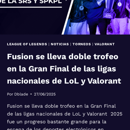
LEAGUE OF LEGENDS
|
NOTICIAS
|
TORNEOS
|
VALORANT
Fusion se lleva doble trofeo
en la Gran Final de las ligas
nacionales de LoL y Valorant
Por
Dblade
27/06/2025
Fusion se lleva doble trofeo en la Gran Final
de las ligas nacionales de LoL y Valorant 2025
fue un progreso bastante grande para la
escena de los deportes electrónicos en