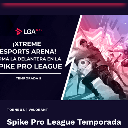
DE
REGRESO
A
LA
CIMA?
RESUMEN
SPKPL
SEMANA
6
TORNEOS
|
VALORANT
Spike Pro League Temporada