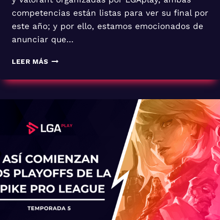
competencias están listas para ver su final por
este año; y por ello, estamos emocionados de
anunciar que…
LAS
LEER MÁS
FINALES
PRESENCIALES
DE
LA
SPIRITUAL
RIFT
SERIES
Y
LA
SPIKE
PRO
LEAGUE
YA
TIENEN
FECHA