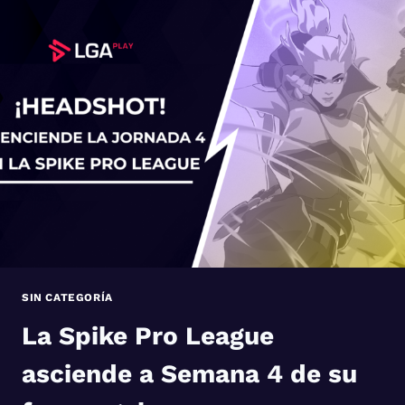
LA
SPIKE
PRO
LEAGUE
SIN CATEGORÍA
La Spike Pro League
asciende a Semana 4 de su