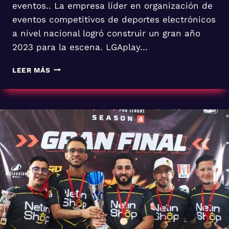
eventos.. La empresa líder en organización de
eventos competitivos de deportes electrónicos
a nivel nacional logró construir un gran año
2023 para la escena. LGAplay…
LAS
LEER MÁS
LIGAS
DE
ESPORTS
DE
LGAPLAY
VUELVEN
DE
LLENO
EN
2024