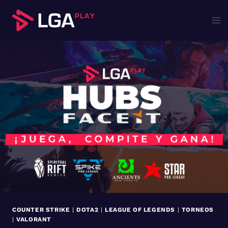
Saltar
al
contenido
COUNTER STRIKE
|
DOTA2
|
LEAGUE OF LEGENDS
|
TORNEOS
|
VALORANT