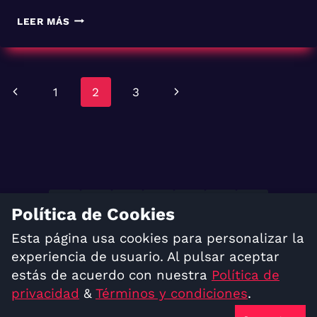
COMIENZA
LEER MÁS
LA
CUENTA
REGRESIVA
PARA
Navegación
Página
Siguiente
1
2
3
EL
ARRANQUE
de
anterior
página
DE
LA STAR PRO
página
LEAGUE,
LA LIGA
VENEZOLANA
DE
Política de Cookies
COUNTER-
STRIKE
TÉRMINOS Y CONDICIONES
Esta página usa cookies para personalizar la
POLÍTICA DE PRIVACIDAD
experiencia de usuario. Al pulsar aceptar
estás de acuerdo con nuestra
Política de
© 2023 Acaisdev, C.A. Todos los derechos
privacidad
&
Términos y condiciones
.
reservados