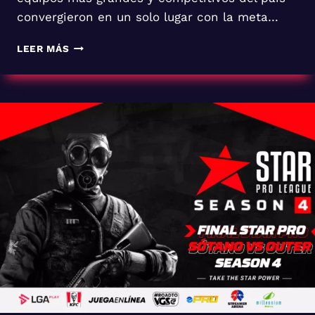
convergieron en un solo lugar con la meta…
SÓTANO
LEER MÁS
GAMER
SE
CONVIERTE
EN
EL
BICAMPEÓN
DE
LA
STAR
PRO
LEAGUE