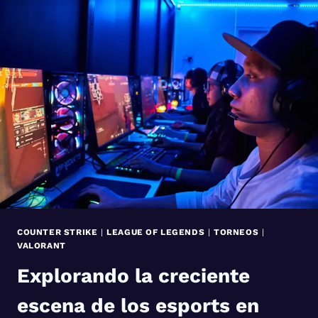
LA
TEMPORADA
4
DE
LA
STAR
PRO
LEAGUE
COUNTER STRIKE
|
LEAGUE OF LEGENDS
|
TORNEOS
|
VALORANT
Explorando la creciente
escena de los esports en