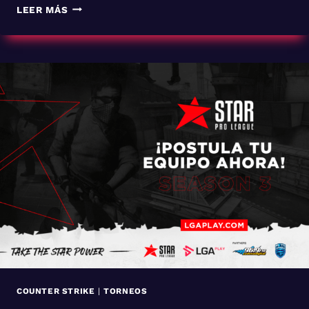
SÓTANO
LEER MÁS
GAMER
LLEGA
A
LA
SUPERCOPA
DE
AMÉRICA
COMO
EL
PRIMER
EQUIPO
DE
ESPORTS
VENEZOLANO
EN
LA
ESCENA
INTERNACIONAL
COUNTER STRIKE
|
TORNEOS