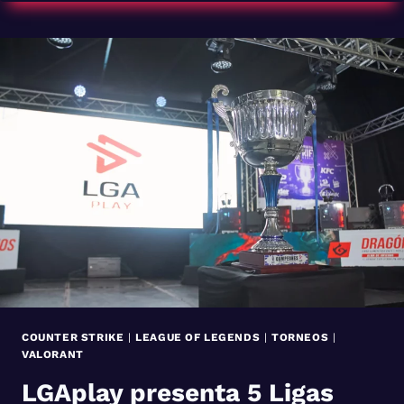
CRECIENTE
ESCENA
DE
LOS
ESPORTS
EN
VENEZUELA:
CÓMO
JUGAR
AL
PRÓXIMO
GRAN
JUEGO
COUNTER STRIKE
|
LEAGUE OF LEGENDS
|
TORNEOS
|
VALORANT
LGAplay presenta 5 Ligas