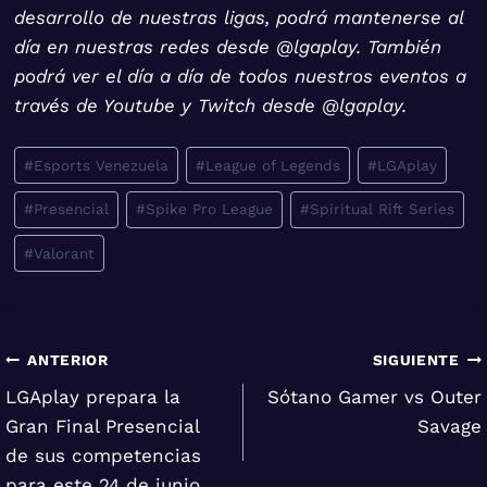
desarrollo de nuestras ligas, podrá mantenerse al
día en nuestras redes desde @lgaplay. También
podrá ver el día a día de todos nuestros eventos a
través de Youtube y Twitch desde @lgaplay.
Etiquetas
#
Esports Venezuela
#
League of Legends
#
LGAplay
de
#
Presencial
#
Spike Pro League
#
Spiritual Rift Series
la
entrada:
#
Valorant
Navegación
ANTERIOR
SIGUIENTE
LGAplay prepara la
Sótano Gamer vs Outer
de
Gran Final Presencial
Savage
entradas
de sus competencias
para este 24 de junio