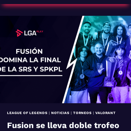
PRO
LEAGUE
Y
LA
ANCIENTS
PRO
LEAGUE
CELEBRARÁ
SUS
FINALES
ESTE
4
DE
OCTUBRE
LEAGUE OF LEGENDS
|
NOTICIAS
|
TORNEOS
|
VALORANT
Fusion se lleva doble trofeo