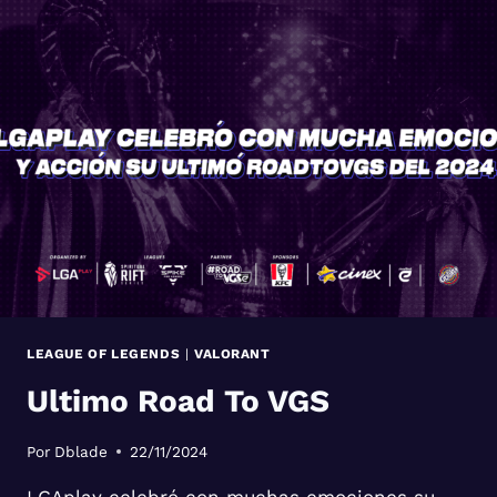
SPIRITUAL
RIFT
SERIES
Y
LA
SPIKE
PRO
LEAGUE
YA
TIENEN
FECHA
LEAGUE OF LEGENDS
|
VALORANT
Ultimo Road To VGS
Por
Dblade
22/11/2024
LGAplay celebró con muchas emociones su