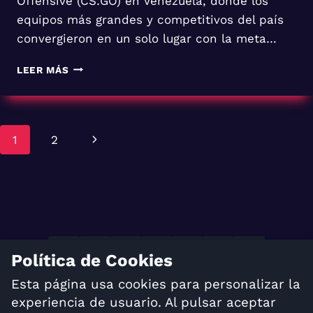
Offensive (CS:GO) en Venezuela, donde los
equipos más grandes y competitivos del país
convergieron en un solo lugar con la meta…
SÓTANO
LEER MÁS
GAMER
SE
CONVIERTE
EN
Navegación
Siguiente
1
2
EL
BICAMPEÓN
de
página
DE
LA
página
STAR
PRO
LEAGUE
Política de Cookies
TÉRMINOS Y CONDICIONES
Esta página usa cookies para personalizar la
POLÍTICA DE PRIVACIDAD
experiencia de usuario. Al pulsar aceptar