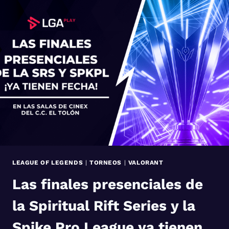
EN
LA
GRAN
FINAL
DE
LAS
LIGAS
NACIONALES
DE
LOL
Y
VALORANT
LEAGUE OF LEGENDS
|
TORNEOS
|
VALORANT
Las finales presenciales de
la Spiritual Rift Series y la
Spike Pro League ya tienen