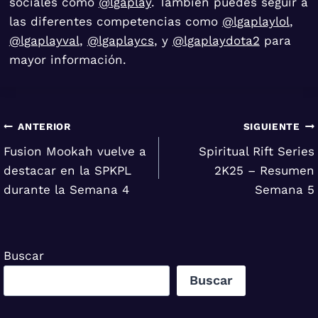
sociales como
@lgaplay
. También puedes seguir a
las diferentes competencias como
@lgaplaylol
,
@lgaplayval
,
@lgaplaycs
, y
@lgaplaydota2
para
mayor información.
Navegación
ANTERIOR
SIGUIENTE
Fusion Mookah vuelve a
Spiritual Rift Series
de
destacar en la SPKPL
2K25 – Resumen
entradas
durante la Semana 4
Semana 5
Buscar
Buscar