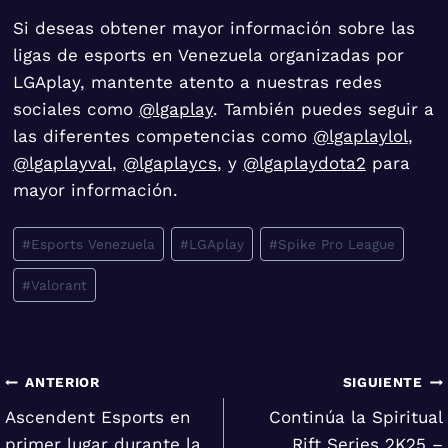
Si deseas obtener mayor información sobre las
ligas de esports en Venezuela organizadas por
LGAplay, mantente atento a nuestras redes
sociales como
@lgaplay
. También puedes seguir a
las diferentes competencias como
@lgaplaylol
,
@lgaplayval
,
@lgaplaycs
, y
@lgaplaydota2
para
mayor información.
Etiquetas
#
Esports Venezuela
#
LGAplay
#
Spike Pro League
de
#
Valorant
la
entrada:
Navegación
ANTERIOR
SIGUIENTE
Ascendent Esports en
Continúa la Spiritual
de
primer lugar durante la
Rift Series 2K25 –