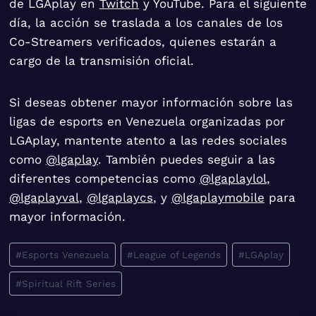
de LGAplay en
Twitch
y YouTube. Para el siguiente
día, la acción se traslada a los canales de los
Co-Streamers verificados, quienes estarán a
cargo de la transmisión oficial.
Si deseas obtener mayor información sobre las
ligas de esports en Venezuela organizadas por
LGAplay, mantente atento a las redes sociales
como
@lgaplay
. También puedes seguir a las
diferentes competencias como
@lgaplaylol
,
@lgaplayval
,
@lgaplaycs
, y
@lgaplaymobile
para
mayor información.
Etiquetas
#
Esports Venezuela
#
League of Legends
#
LGAplay
de
#
Spiritual Rift Series
la
entrada: