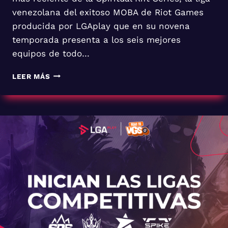
venezolana del exitoso MOBA de Riot Games
producida por LGAplay que en su novena
temporada presenta a los seis mejores
equipos de todo…
CONCLUYE
LEER MÁS
LA
SEMANA
2
DE
LA
SPIRITUAL
RIFT
SERIES