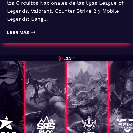
los Circuitos Nacionales de las ligas League of
Legends, Valorant, Counter Strike 2 y Mobile
Legends: Bang…
LAS
LEER MÁS
LIGAS
DE
LGAPLAY
ESTÁN
LISTAS
PARA
INICIAR
A
FINALES
DE
ABRIL