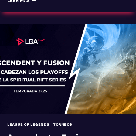
LEER MÁS
FINALES
PRESENCIALES
DE
LA
SPIRITUAL
RIFT
SERIES
Y
LA
SPIKE
PRO
LEAGUE
YA
TIENEN
FECHA
LEAGUE OF LEGENDS
|
TORNEOS