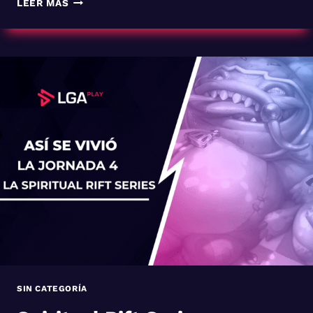
LEER MÁS
SPIRITUAL
RIFT
SERIES
DA
POR
CONCLUÍDA
SU
FASE
REGULAR
Y
SE
ADENTRA
A
PLAYOFFS
SIN CATEGORÍA