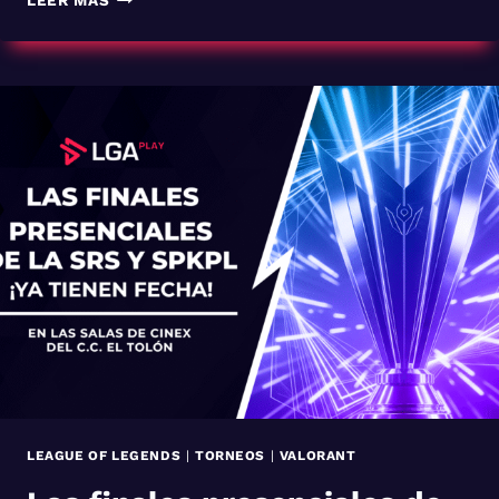
LEER MÁS
SE
LLEVA
DOBLE
TROFEO
EN
LA
GRAN
FINAL
DE
LAS
LIGAS
NACIONALES
DE
LOL
Y
VALORANT
LEAGUE OF LEGENDS
|
TORNEOS
|
VALORANT