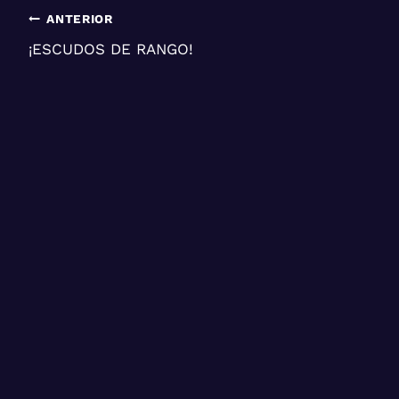
Navegación
ANTERIOR
¡ESCUDOS DE RANGO!
de
entradas