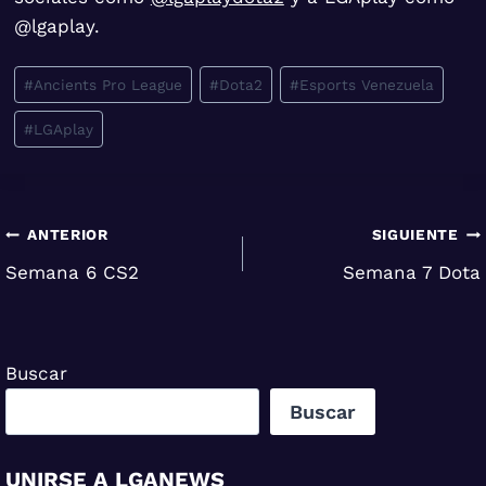
@lgaplay.
Etiquetas
#
Ancients Pro League
#
Dota2
#
Esports Venezuela
de
#
LGAplay
la
entrada:
Navegación
ANTERIOR
SIGUIENTE
Semana 6 CS2
Semana 7 Dota
de
entradas
Buscar
Buscar
UNIRSE A LGANEWS