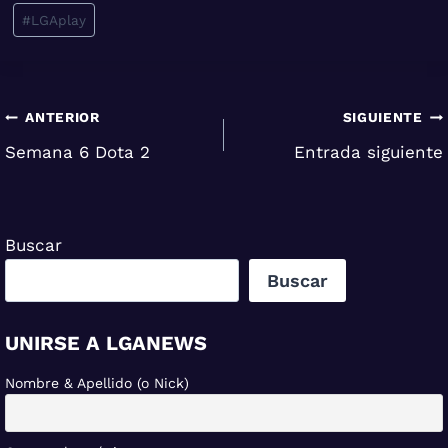
#
LGAplay
la
entrada:
Navegación
ANTERIOR
SIGUIENTE
Semana 6 Dota 2
Entrada siguiente
de
entradas
Buscar
Buscar
UNIRSE A LGANEWS
Nombre & Apellido (o Nick)