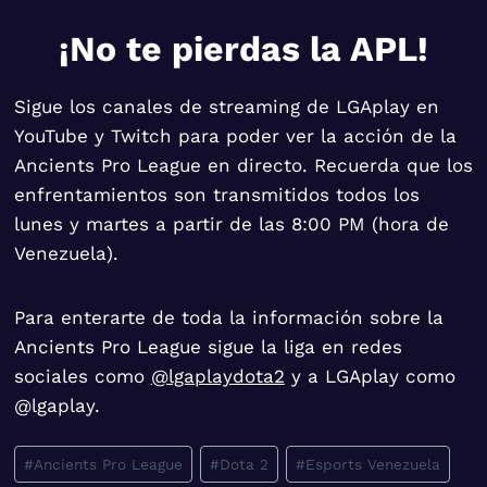
¡No te pierdas la APL!
Sigue los canales de streaming de LGAplay en
YouTube y Twitch para poder ver la acción de la
Ancients Pro League en directo. Recuerda que los
enfrentamientos son transmitidos todos los
lunes y martes a partir de las 8:00 PM (hora de
Venezuela).
Para enterarte de toda la información sobre la
Ancients Pro League sigue la liga en redes
sociales como
@lgaplaydota2
y a LGAplay como
@lgaplay.
Etiquetas
#
Ancients Pro League
#
Dota 2
#
Esports Venezuela
de