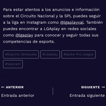
Para estar atentos a los anuncios e información
sobre el Circuito Nacional y la SPL puedes seguir
a la liga en Instagram como
@lgaplayval
. También
puedes encontrar a LGAplay en redes sociales
como
@lgaplay
para conocer y seguir todas sus
competencias de esports.
Etiquetas
#
Esports Venezuela
#
LGAplay
#
Spike Pro League
de
#
Valorant
la
entrada:
Navegación
ANTERIOR
SIGUIENTE
Entrada anterior
Entrada siguiente
de