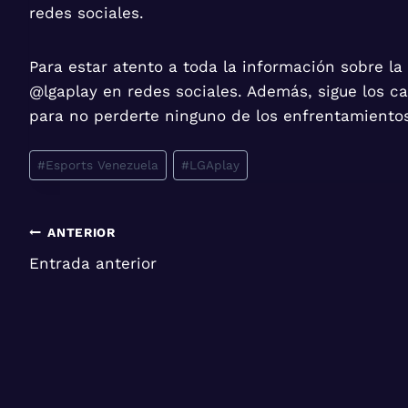
redes sociales.
Para estar atento a toda la información sobre la
@lgaplay en redes sociales. Además, sigue los c
para no perderte ninguno de los enfrentamiento
Etiquetas
#
Esports Venezuela
#
LGAplay
de
la
entrada:
Navegación
ANTERIOR
Entrada anterior
de
entradas